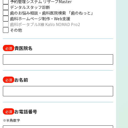
予約管理システム リザーブMaster
デンタルスタッフ診断
歯のお悩み相談・歯科医院検索 「歯のねっと」
歯科ホームページ制作・Web支援
歯科ポータブルX線 KaVo NOMAD Pro2
その他
貴医院名
必須
お名前
必須
お電話番号
必須
※半角数字